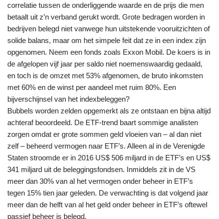
correlatie tussen de onderliggende waarde en de prijs die men
betaalt uit z’n verband gerukt wordt. Grote bedragen worden in
bedrijven belegd niet vanwege hun uitstekende vooruitzichten of
solide balans, maar om het simpele feit dat ze in een index zijn
opgenomen. Neem een fonds zoals Exxon Mobil. De koers is in
de afgelopen vijf jaar per saldo niet noemenswaardig gedaald,
en toch is de omzet met 53% afgenomen, de bruto inkomsten
met 60% en de winst per aandeel met ruim 80%. Een
bijverschijnsel van het indexbeleggen?
Bubbels worden zelden opgemerkt als ze ontstaan en bijna altijd
achteraf beoordeeld. De ETF-trend baart sommige analisten
zorgen omdat er grote sommen geld vloeien van – al dan niet
zelf – beheerd vermogen naar ETF’s. Alleen al in de Verenigde
Staten stroomde er in 2016 US$ 506 miljard in de ETF’s en US$
341 miljard uit de beleggingsfondsen. Inmiddels zit in de VS
meer dan 30% van al het vermogen onder beheer in ETF’s
tegen 15% tien jaar geleden. De verwachting is dat volgend jaar
meer dan de helft van al het geld onder beheer in ETF’s oftewel
passief beheer is belegd.