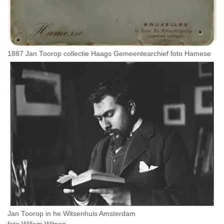
1887 Jan Toorop collectie Haags Gemeentearchief foto Hamese
Jan Toorop in he Witsenhuis Amsterdam