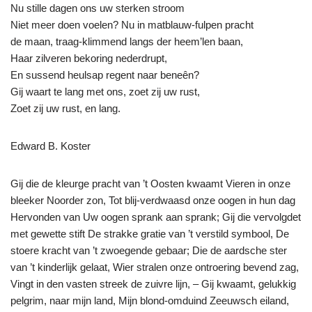
Nu stille dagen ons uw sterken stroom
Niet meer doen voelen? Nu in matblauw-fulpen pracht
de maan, traag-klimmend langs der heem’len baan,
Haar zilveren bekoring nederdrupt,
En sussend heulsap regent naar beneên?
Gij waart te lang met ons, zoet zij uw rust,
Zoet zij uw rust, en lang.
Edward B. Koster
Gij die de kleurge pracht van ’t Oosten kwaamt Vieren in onze
bleeker Noorder zon, Tot blij-verdwaasd onze oogen in hun dag
Hervonden van Uw oogen sprank aan sprank; Gij die vervolgdet
met gewette stift De strakke gratie van ’t verstild symbool, De
stoere kracht van ’t zwoegende gebaar; Die de aardsche ster
van ’t kinderlijk gelaat, Wier stralen onze ontroering bevend zag,
Vingt in den vasten streek de zuivre lijn, – Gij kwaamt, gelukkig
pelgrim, naar mijn land, Mijn blond-omduind Zeeuwsch eiland,