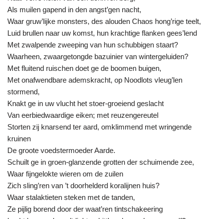
Als muilen gapend in den angst’gen nacht,
Waar gruw’lijke monsters, des alouden Chaos hong’rige teelt,
Luid brullen naar uw komst, hun krachtige flanken gees’lend
Met zwalpende zweeping van hun schubbigen staart?
Waarheen, zwaargetongde bazuinier van wintergeluiden?
Met fluitend ruischen doet ge de boomen buigen,
Met onafwendbare ademskracht, op Noodlots vleug’len
stormend,
Knakt ge in uw vlucht het stoer-groeiend geslacht
Van eerbiedwaardige eiken; met reuzengereutel
Storten zij knarsend ter aard, omklimmend met wringende
kruinen
De groote voedstermoeder Aarde.
Schuilt ge in groen-glanzende grotten der schuimende zee,
Waar fijngelokte wieren om de zuilen
Zich sling’ren van ’t doorhelderd koralijnen huis?
Waar stalaktieten steken met de tanden,
Ze pijlig borend door der waat’ren tintschakeering