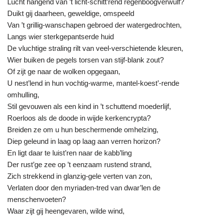
Lucht hangend van ’t licht-schitt’rend regenboogverwulf?
Duikt gij daarheen, geweldige, omspeeld
Van ’t grillig-wanschapen gebroed der watergedrochten,
Langs wier sterkgepantserde huid
De vluchtige straling rilt van veel-verschietende kleuren,
Wier buiken de pegels torsen van stijf-blank zout?
Of zijt ge naar de wolken opgegaan,
U nest’lend in hun vochtig-warme, mantel-koest’-rende
omhulling,
Stil gevouwen als een kind in ’t schuttend moederlijf,
Roerloos als de doode in wijde kerkencrypta?
Breiden ze om u hun beschermende omhelzing,
Diep geleund in laag op laag aan verren horizon?
En ligt daar te luist’ren naar de kabb’ling
Der rust’ge zee op ’t eenzaam rustend strand,
Zich strekkend in glanzig-gele verten van zon,
Verlaten door den myriaden-tred van dwar’len de
menschenvoeten?
Waar zijt gij heengevaren, wilde wind,