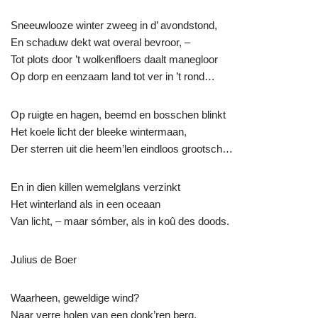
Sneeuwlooze winter zweeg in d’ avondstond,
En schaduw dekt wat overal bevroor, –
Tot plots door ’t wolkenfloers daalt manegloor
Op dorp en eenzaam land tot ver in ’t rond…
Op ruigte en hagen, beemd en bosschen blinkt
Het koele licht der bleeke wintermaan,
Der sterren uit die heem’len eindloos grootsch…
En in dien killen wemelglans verzinkt
Het winterland als in een oceaan
Van licht, – maar sómber, als in koû des doods.
Julius de Boer
Waarheen, geweldige wind?
Naar verre holen van een donk’ren berg,