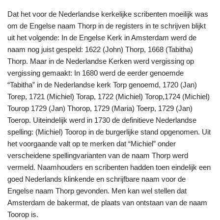
Dat het voor de Neder­landse kerkelijke scribenten moeilijk was
om de Engelse naam Thorp in de registers in te schrijven blijkt
uit het volgende: In de Engelse Kerk in Amsterdam werd de
naam nog juist gespeld: 1622 (John) Thorp, 1668 (Tabitha)
Thorp. Maar in de Nederlandse Kerken werd vergissing op
vergis­sing gemaakt: In 1680 werd de eerder genoemde
“Tabitha” in de Nederlandse kerk Torp genoemd, 1720 (Jan)
Torep, 1721 (Michiel) Torap, 1722 (Michiel) Torop,1724 (Michiel)
Tourop 1729 (Jan) Thorop, 1729 (Maria) Toerp, 1729 (Jan)
Toerop. Uiteindelijk werd in 1730 de definitieve Nederlandse
spelling: (Michiel) Toorop in de burgerlijke stand opgenomen. Uit
het voorgaande valt op te merken dat “Michiel” onder
verscheidene spellingvarianten van de naam Thorp werd
vermeld. Naamhouders en scribenten hadden toen eindelijk een
goed Nederlands klinkende en schrijfbare naam voor de
Engelse naam Thorp gevon­den. Men kan wel stellen dat
Amster­dam de bakermat, de plaats van ontstaan van de naam
Toorop is.