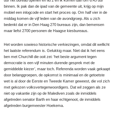
uur het bureau openen en lid 2 en ik komen dan om 6.45 uur
binnen. Ik pak dan de ipad van de gemeente uit, krijg op mijn
mobiel een inlogcode en start het proces op. Om half vier in de
middag komen de vijf leden van de avondgroep. Als u zich
bedenkt dat er in Den Haag 270 bureaus zijn, dan bemensen
maar liefst 2700 personen de Haagse kiesbureaus.
Het worden sowieso historische verkiezingen, omdat dit wellicht
het laatste referendum is. Gelukkig maar. Niet dat ik het eens
ben met Churchill die ooit zei: ‘het beste argument tegen
democratie is een vijf minuten durende gesprek met de
gemiddelde kiezer’, maar toch. Referenda worden vaak gekaapt
door belanggroepen, de opkomst is minimaal en de getoetste
wet is al door de Eerste en Tweede Kamer geweest, die vol zich
met gekozen volksvertegenwoordigers. Dat wil zeggen als ze
niet op vakantie zijn op de Malediven zoals de inmiddels
afgetreden senator Barth en haar echtgenoot, de inmiddels
afgetreden burgemeester Hoekema.