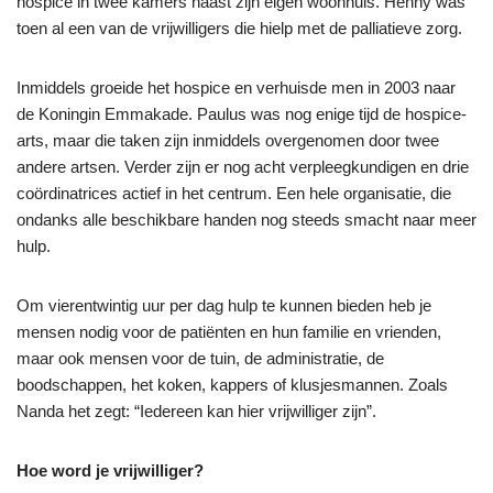
hospice in twee kamers naast zijn eigen woonhuis. Henny was
toen al een van de vrijwilligers die hielp met de palliatieve zorg.
Inmiddels groeide het hospice en verhuisde men in 2003 naar
de Koningin Emmakade. Paulus was nog enige tijd de hospice-
arts, maar die taken zijn inmiddels overgenomen door twee
andere artsen. Verder zijn er nog acht verpleegkundigen en drie
coördinatrices actief in het centrum. Een hele organisatie, die
ondanks alle beschikbare handen nog steeds smacht naar meer
hulp.
Om vierentwintig uur per dag hulp te kunnen bieden heb je
mensen nodig voor de patiënten en hun familie en vrienden,
maar ook mensen voor de tuin, de administratie, de
boodschappen, het koken, kappers of klusjesmannen. Zoals
Nanda het zegt: “Iedereen kan hier vrijwilliger zijn”.
Hoe word je vrijwilliger?