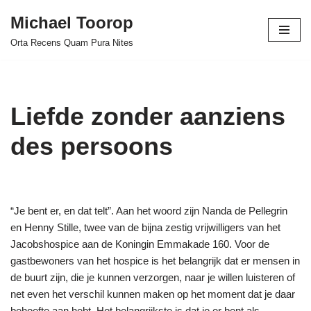
Michael Toorop
Ga
Orta Recens Quam Pura Nites
naar
de
inhoud
Liefde zonder aanziens
des persoons
“Je bent er, en dat telt”. Aan het woord zijn Nanda de Pellegrin
en Henny Stille, twee van de bijna zestig vrijwilligers van het
Jacobshospice aan de Koningin Emmakade 160. Voor de
gastbewoners van het hospice is het belangrijk dat er mensen in
de buurt zijn, die je kunnen verzorgen, naar je willen luisteren of
net even het verschil kunnen maken op het moment dat je daar
behoefte aan hebt. Het belangrijkste is dat je er bent als