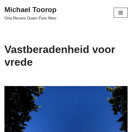
Michael Toorop
Ga
Orta Recens Quam Pura Nites
naar
de
inhoud
Vastberadenheid voor
vrede