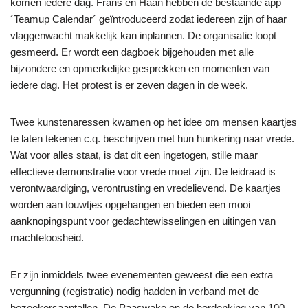
komen iedere dag. Frans en Haan hebben de bestaande app
´Teamup Calendar´ geïntroduceerd zodat iedereen zijn of haar
vlaggenwacht makkelijk kan inplannen. De organisatie loopt
gesmeerd. Er wordt een dagboek bijgehouden met alle
bijzondere en opmerkelijke gesprekken en momenten van
iedere dag. Het protest is er zeven dagen in de week.
Twee kunstenaressen kwamen op het idee om mensen kaartjes
te laten tekenen c.q. beschrijven met hun hunkering naar vrede.
Wat voor alles staat, is dat dit een ingetogen, stille maar
effectieve demonstratie voor vrede moet zijn. De leidraad is
verontwaardiging, verontrusting en vredelievend. De kaartjes
worden aan touwtjes opgehangen en bieden een mooi
aanknopingspunt voor gedachtewisselingen en uitingen van
machteloosheid.
Er zijn inmiddels twee evenementen geweest die een extra
vergunning (registratie) nodig hadden in verband met de
bezoekersaantallen. De Paaswake en de herdenking van 100