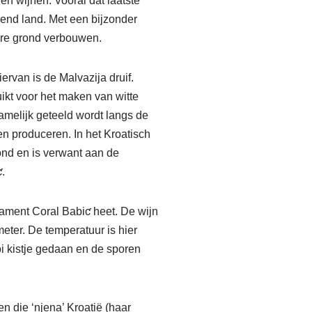
en wijnen. Vooral dat laatste
erend land. Met een bijzonder
tare grond verbouwen.
ervan is de Malvazija druif.
ikt voor het maken van witte
namelijk geteeld wordt langs de
n produceren. In het Kroatisch
rond en is verwant aan de
.
tament Coral Babiƈ heet. De wijn
meter. De temperatuur is hier
i kistje gedaan en de sporen
n die ‘njena’ Kroatië (haar