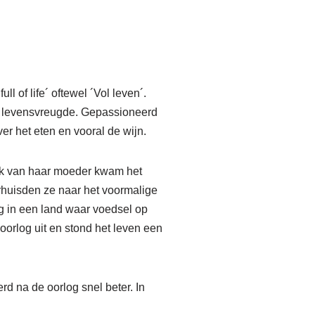
l of life´ oftewel ´Vol leven´.
et levensvreugde. Gepassioneerd
er het eten en vooral de wijn.
rk van haar moeder kwam het
rhuisden ze naar het voormalige
g in een land waar voedsel op
orlog uit en stond het leven een
d na de oorlog snel beter. In