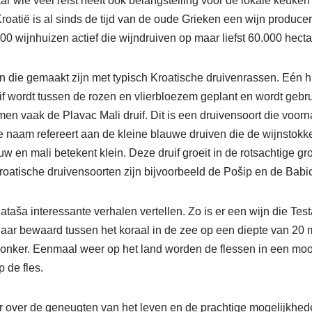
ar wie veel reist heeft ook belangstelling voor de lokale keuken 
Kroatië is al sinds de tijd van de oude Grieken een wijn produc
.000 wijnhuizen actief die wijndruiven op maar liefst 60.000 hec
en die gemaakt zijn met typisch Kroatische druivenrassen. Eén hi
f wordt tussen de rozen en vlierbloezem geplant en wordt gebru
 men vaak de Plavac Mali druif. Dit is een druivensoort die voor
 naam refereert aan de kleine blauwe druiven die de wijnstokke
uw en mali betekent klein. Deze druif groeit in de rotsachtige g
Kroatische druivensoorten zijn bijvoorbeeld de Pošip en de Babiƈ
taša interessante verhalen vertellen. Zo is er een wijn die Tes
ee jaar bewaard tussen het koraal in de zee op een diepte van 20 
 donker. Eenmaal weer op het land worden de flessen in een moo
 de fles.
r over de geneugten van het leven en de prachtige mogelijkhede