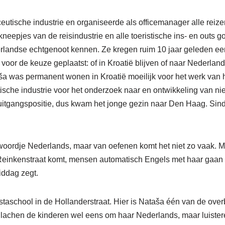
eutische industrie en organiseerde als officemanager alle rei
e kneepjes van de reisindustrie en alle toeristische ins- en out
landse echtgenoot kennen. Ze kregen ruim 10 jaar geleden een 
 voor de keuze geplaatst: of in Kroatië blijven of naar Nederland 
a was permanent wonen in Kroatië moeilijk voor het werk van h
ische industrie voor het onderzoek naar en ontwikkeling van ni
uitgangspositie, dus kwam het jonge gezin naar Den Haag. Sin
oordje Nederlands, maar van oefenen komt het niet zo vaak. Met 
Reinkenstraat komt, mensen automatisch Engels met haar gaan 
ddag zegt.
taschool in de Hollanderstraat. Hier is Nataša één van de over
 lachen de kinderen wel eens om haar Nederlands, maar luistere