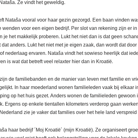
ataša. Ze vindt het geweldig.
eft Nataša vooral voor haar gezin gezorgd. Een baan vinden was
e wenden voor een eigen bedrijf. Per slot van rekening zijn er i
e het makkelijk proberen. Lukt het niet dan is dat geen schand
 dat anders. Lukt het niet met je eigen zaak, dan wordt dat door
f nederlaag ervaren. Nataša vindt het sowieso heerlijk dat ie
even is wat dat betreft veel relaxter hier dan in Kroatië.
jn de familiebanden en de manier van leven met familie en vr
elijkt. In haar moederland wonen familieleden vaak bij elkaar in
ing op het huis gezet. Anders wonen de familieleden gewoon in 
k. Ergens op enkele tientallen kilometers verderop gaan werken
 Nederland zie je vaker dat families over het hele land verspreid 
ša haar bedrijf ´Moj Kroatië´ (mijn Kroatië). Ze organiseert groe