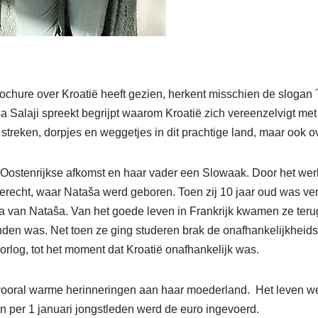
chure over Kroatië heeft gezien, herkent misschien de slogan ´ful
 Salaji spreekt begrijpt waarom Kroatië zich vereenzelvigt m
streken, dorpjes en weggetjes in dit prachtige land, maar ook ov
ostenrijkse afkomst en haar vader een Slowaak. Door het we
terecht, waar Nataša werd geboren. Toen zij 10 jaar oud was ve
a van Nataša. Van het goede leven in Frankrijk kwamen ze teru
den was. Net toen ze ging studeren brak de onafhankelijkheidso
oorlog, tot het moment dat Kroatië onafhankelijk was.
vooral warme herinneringen aan haar moederland. Het leven wer
en per 1 januari jongstleden werd de euro ingevoerd.