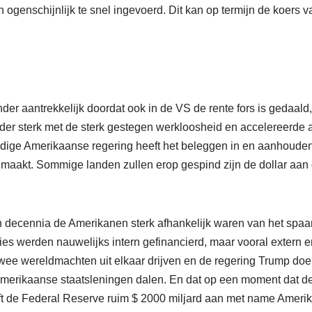
ogenschijnlijk te snel ingevoerd. Dit kan op termijn de koers 
der aantrekkelijk doordat ook in de VS de rente fors is gedaal
er sterk met de sterk gestegen werkloosheid en accelereerde 
uidige Amerikaanse regering heeft het beleggen in en aanhoude
gemaakt. Sommige landen zullen erop gespind zijn de dollar aan 
en decennia de Amerikanen sterk afhankelijk waren van het spaa
ties werden nauwelijks intern gefinancierd, maar vooral extern
wee wereldmachten uit elkaar drijven en de regering Trump doe
Amerikaanse staatsleningen dalen. En dat op een moment dat de
eeft de Federal Reserve ruim $ 2000 miljard aan met name Ameri