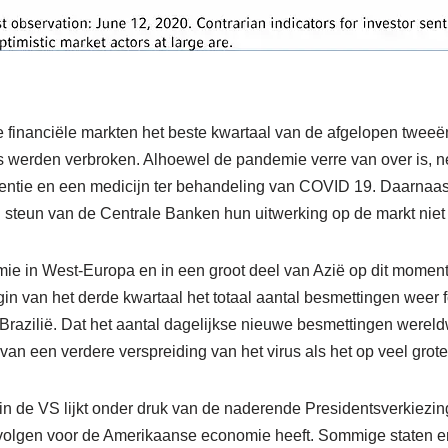
 financiële markten het beste kwartaal van de afgelopen tweeën
rds werden verbroken. Alhoewel de pandemie verre van over is, 
ventie en een medicijn ter behandeling van COVID 19. Daarnaa
 steun van de Centrale Banken hun uitwerking op de markt niet
emie in West-Europa en in een groot deel van Azië op dit moment 
in van het derde kwartaal het totaal aantal besmettingen weer f
azilië. Dat het aantal dagelijkse nieuwe besmettingen wereldwi
van een verdere verspreiding van het virus als het op veel grote
n de VS lijkt onder druk van de naderende Presidentsverkiezing
volgen voor de Amerikaanse economie heeft. Sommige staten 