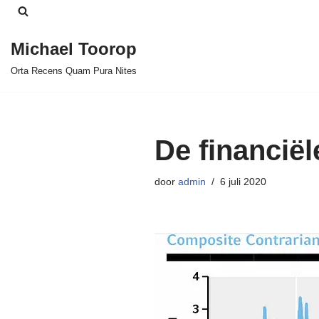
Ga
Michael Toorop
naar
Orta Recens Quam Pura Nites
de
inhoud
De financië
door
admin
6 juli 2020