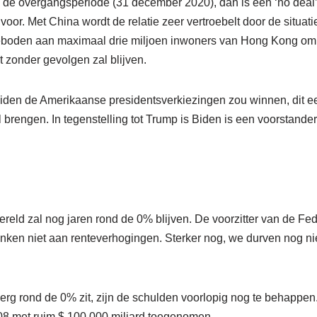
de overgangsperiode (31 december 2020), dan is een ‘no deal’
 voor. Met China wordt de relatie zeer vertroebelt door de situat
eboden aan maximaal drie miljoen inwoners van Hong Kong om z
t zonder gevolgen zal blijven.
Biden de Amerikaanse presidentsverkiezingen zou winnen, dit 
l brengen. In tegenstelling tot Trump is Biden is een voorstande
ereld zal nog jaren rond de 0% blijven. De voorzitter van de F
enken niet aan renteverhogingen. Sterker nog, we durven nog ni
rg rond de 0% zit, zijn de schulden voorlopig nog te behappen
008 met ruim $ 100.000 miljard toegenomen.