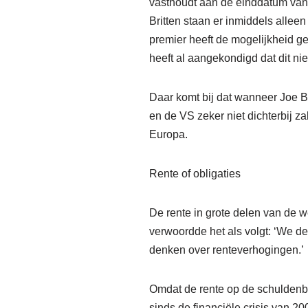
vasthoudt aan de einddatum van 
Britten staan er inmiddels alleen
premier heeft de mogelijkheid g
heeft al aangekondigd dat dit nie
Daar komt bij dat wanneer Joe 
en de VS zeker niet dichterbij za
Europa.
Rente of obligaties
De rente in grote delen van de w
verwoordde het als volgt: ‘We d
denken over renteverhogingen.’
Omdat de rente op de schuldenbe
sinds de financiële crisis van 2