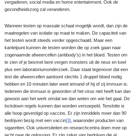
vergaderen, social media en home entertainment. Ook de
gezondheidszorg zal veranderen.
Wanneer testen op massale schaal mogelijk wordt, dan zijn de
maatregelen van isolatie op maat te maken. De capaciteit van
het testen wordt steeds verder opgeschaald. Maar een
kantelpunt kunnen de testen worden die op zoek gaan naar
zogenaamde afweercellen (antibody’s) in het bloed. Testen om
te zien of je besmet bent vergen monsters uit de neus en keel
plus een laboratoriumonderzoek. Daar staat tegenover dat een
test die afweercellen aantoont slechts 1 druppel bloed nodig
hebben en 10 minuten later weet iemand of hij of zij immuun is.
Iedereen die immuun is geworden of het virus niet heeft kan dan
gewoon aan het werk omdat we dan weten om wie het gaat. De
lockdown regels kunnen dan worden versoepeld. Tenslotte is
alle hoop gevestigd op vaccins. Er zijn inmiddels meer dan 90
bedrijven bezig met een vaccin
[3]
, waaronder producten van
sigaretten. Ook universiteiten en researchcentra doen mee op
jacht naar de oplossing. Er zijn zeker vier bedrijven die al