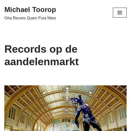
Michael Toorop
Ga
Orta Recens Quam Pura Nites
naar
de
inhoud
Records op de
aandelenmarkt