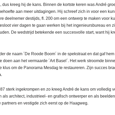
, dus kreeg hij de kans. Binnen de kortste keren was André gro
behoefte aan meer uitdagingen. Hij schreef zich in voor een kun
re deelnemer destijds, fl. 200 om een ontwerp te maken voor ku
esloot vier dagen te gaan werken bij het ingenieursbureau en z
den. De wedstrijd betekende een succesvolle start, want hij kr
nder de naam ´De Roode Boom´ in de spekstraat en dat gaf hem u
 te doen aan het vermaarde ´Art Basel´. Het werk stroomde binn
ige klus om de Panorama Mesdag te restaureren. Zijn succes bra
a.
87 sterk ingekrompen en zo kreeg André de kans om volledig voo
als architect, industrieel- en grafisch ontwerper en als beelde
partners en vestigde zich eerst op de Haagweg.