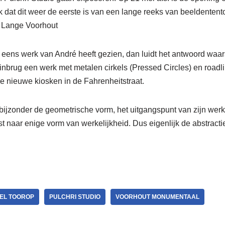
k dat dit weer de eerste is van een lange reeks van beeldenten
t Lange Voorhout
 eens werk van André heeft gezien, dan luidt het antwoord waarsc
inbrug een werk met metalen cirkels (Pressed Circles) en roadl
de nieuwe kiosken in de Fahrenheitstraat.
 bijzonder de geometrische vorm, het uitgangspunt van zijn wer
ijst naar enige vorm van werkelijkheid. Dus eigenlijk de abstracti
EL TOOROP
PULCHRI STUDIO
VOORHOUT MONUMENTAAL