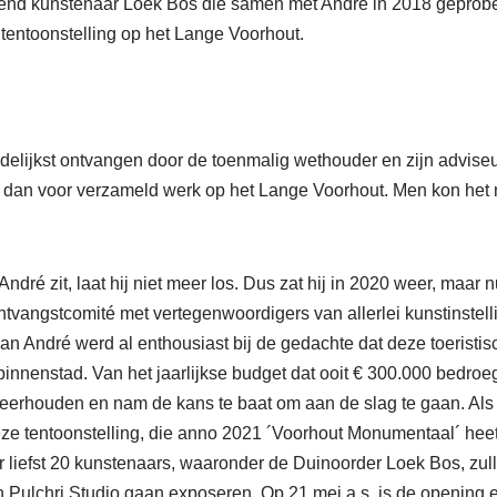
dend kunstenaar Loek Bos die samen met André in 2018 geprobe
tentoonstelling op het Lange Voorhout.
delijkst ontvangen door de toenmalig wethouder en zijn advis
k dan voor verzameld werk op het Lange Voorhout. Men kon het 
ndré zit, laat hij niet meer los. Dus zat hij in 2020 weer, maar
ntvangstcomité met vertegenwoordigers van allerlei kunstinstel
n André werd al enthousiast bij de gedachte dat deze toeristisc
nenstad. Van het jaarlijkse budget dat ooit € 300.000 bedroeg
weerhouden en nam de kans te baat om aan de slag te gaan. Als i
ze tentoonstelling, die anno 2021 ´Voorhout Monumentaal´ heet
 liefst 20 kunstenaars, waaronder de Duinoorder Loek Bos, zul
 Pulchri Studio gaan exposeren. Op 21 mei a.s. is de opening e