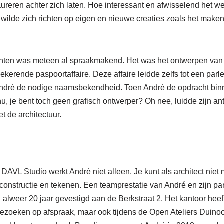
aureren achter zich laten. Hoe interessant en afwisselend het wer
j wilde zich richten op eigen en nieuwe creaties zoals het mak
achten was meteen al spraakmakend. Het was het ontwerpen va
oekerende paspoortaffaire. Deze affaire leidde zelfs tot een par
 André de nodige naamsbekendheid. Toen André de opdracht bi
, je bent toch geen grafisch ontwerper? Oh nee, luidde zijn an
 de architectuur.
DAVL Studio werkt André niet alleen. Je kunt als architect niet
 constructie en tekenen. Een teamprestatie van André en zijn p
alweer 20 jaar gevestigd aan de Berkstraat 2. Het kantoor heef
 bezoeken op afspraak, maar ook tijdens de Open Ateliers Duino