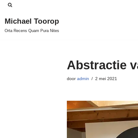
Ga
Michael Toorop
naar
Orta Recens Quam Pura Nites
de
inhoud
Abstractie v
door
admin
2 mei 2021