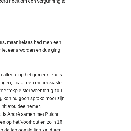
erd heeft om een vergunning te
eurs, maar helaas had men een
niet eens worden en dus ging
 nu alleen, op het gemeentehuis.
lingen, maar een enthousiaste
he trekpleister weer terug zou
, kon nu geen sprake meer zijn.
nitiator, deelnemer,
, is André samen met Pulchri
len op het Voorhout en zo´n 16
n de tentoonstelling zal duren