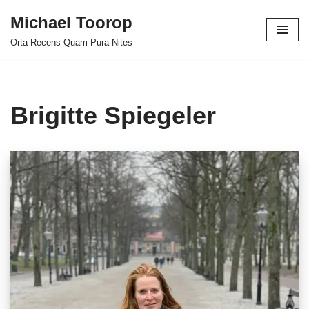
Michael Toorop
Ga
Orta Recens Quam Pura Nites
naar
de
inhoud
Brigitte Spiegeler