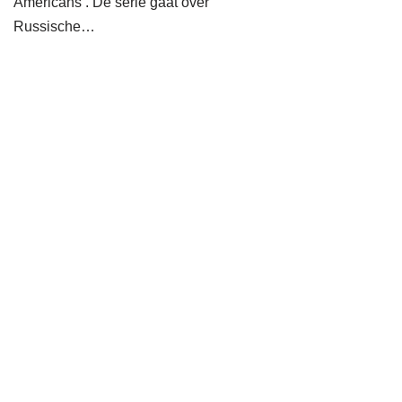
Americans’. De serie gaat over
Russische…